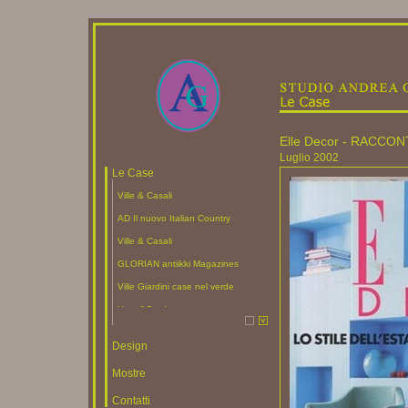
Elle Decor - RACCON
Luglio 2002
Le Case
Ville & Casali
AD Il nuovo Italian Country
Ville & Casali
GLORIAN antiikki Magazines
Ville Giardini case nel verde
Hose&Garden
Elle Decor
Design
AD Architectural Digest N. 6 Russia
Mostre
AD Achitectural Digest, Le più belle
case del mondo
Contatti