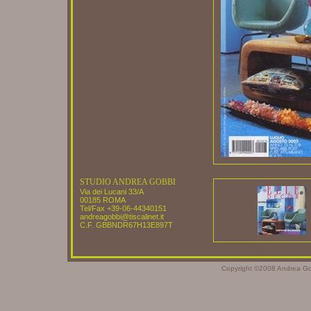
Sur la Terre N.12
Elle Decor
Elle Decor
Elle Decor
STUDIO ANDREA GOBBI
Via dei Lucani 33/A
00185 ROMA
Tel/Fax +39-06-44340151
andreagobbi@tiscalinet.it
C.F. GBBNDR67H13E897T
Copyright ©2008 Andrea G